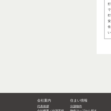
打
で
打
安
住
い
会社案内
住まい情報
代表挨拶
分譲物件
会社概要／分譲実績
物件マップから探す