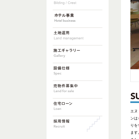
エヌ
ンは
りを
ます