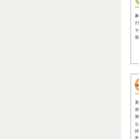
家
2
そ
室
美
溶
実
な
詳
思