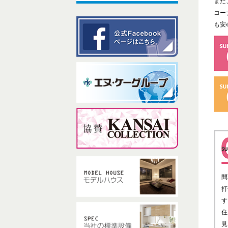
また
コー
も安
間
打
す
住
見