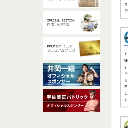
ま
用
ミ
採
す
キ
く
料
し
お