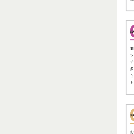
個
シ
チ
多
ら
も
お